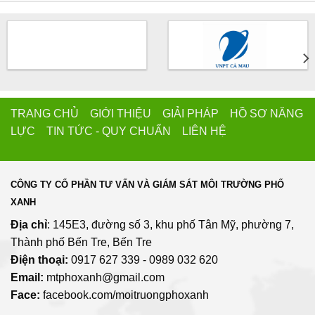
TRANG CHỦ GIỚI THIỆU GIẢI PHÁP HỒ SƠ NĂNG
LỰC TIN TỨC - QUY CHUẨN LIÊN HỆ
CÔNG TY CỔ PHẦN TƯ VẤN VÀ GIÁM SÁT MÔI TRƯỜNG PHỐ
XANH
Địa chỉ
: 145E3, đường số 3, khu phố Tân Mỹ, phường 7,
Thành phố Bến Tre, Bến Tre
Điện thoại:
0917 627 339 - 0989 032 620
Email:
mtphoxanh@gmail.com
Face:
facebook.com/moitruongphoxanh