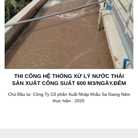
THI CÔNG HỆ THỐNG XỬ LÝ NƯỚC THẢI
SẢN XUẤT CÔNG SUẤT 600 M3/NGÀY.ĐÊM
Chủ Đầu tư: Công Ty Cổ phần Xuất Nhập Khẩu Sa Giang Năm
thực hiện : 2020