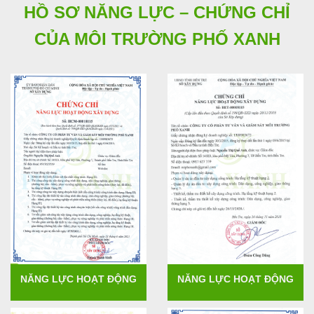
HỒ SƠ NĂNG LỰC – CHỨNG CHỈ
CỦA MÔI TRƯỜNG PHỐ XANH
NĂNG LỰC HOẠT ĐỘNG
NĂNG LỰC HOẠT ĐỘNG