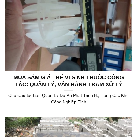
MUA SẮM GIÁ THỂ VI SINH THUỘC CÔNG
TÁC: QUẢN LÝ, VẬN HÀNH TRẠM XỬ LÝ
NƯỚC THẢI
Chủ Đầu tư: Ban Quản Lý Dự Án Phát Triển Hạ Tầng Các Khu
Công Nghiệp Tỉnh