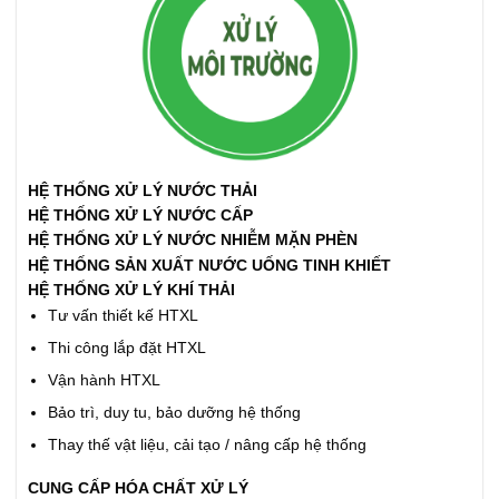
HỆ THỐNG XỬ LÝ NƯỚC THẢI
HỆ THỐNG XỬ LÝ NƯỚC CẤP
HỆ THỐNG XỬ LÝ NƯỚC NHIỄM MẶN PHÈN
HỆ THỐNG SẢN XUẤT NƯỚC UỐNG TINH KHIẾT
HỆ THỐNG XỬ LÝ KHÍ THẢI
Tư vấn thiết kế HTXL
Thi công lắp đặt HTXL
Vận hành HTXL
Bảo trì, duy tu, bảo dưỡng hệ thống
Thay thế vật liệu, cải tạo / nâng cấp hệ thống
CUNG CẤP HÓA CHẤT XỬ LÝ