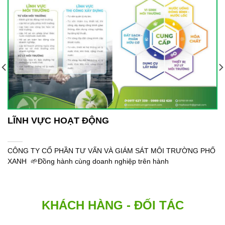
LĨNH VỰC HOẠT ĐỘNG
CÔNG TY CỔ PHẦN TƯ VẤN VÀ GIÁM SÁT MÔI TRƯỜNG PHỐ
XANH 🌱Đồng hành cùng doanh nghiệp trên hành
KHÁCH HÀNG - ĐỐI TÁC