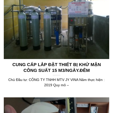
CUNG CẤP LẮP ĐẶT THIẾT BỊ KHỬ MẶN
CÔNG SUẤT 15 M3/NGÀY.ĐÊM
Chủ Đầu tư: CÔNG TY TNHH MTV JY VINA Năm thực hiện :
2019 Quy mô –