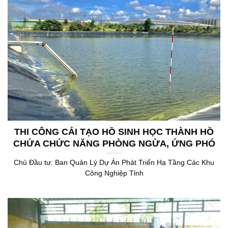
THI CÔNG CẢI TẠO HỒ SINH HỌC THÀNH HỒ
CHỨA CHỨC NĂNG PHÒNG NGỪA, ỨNG PHÓ
SỰ CỐ THUỘC TRẠM XỬ LÝ NƯỚC THẢI TẬP
Chủ Đầu tư: Ban Quản Lý Dự Án Phát Triển Hạ Tầng Các Khu
TRUNG KHU CÔNG NGHIỆP GIAO LONG
Công Nghiệp Tỉnh
CÔNG SUẤT 5.000 M3/NGÀY.ĐÊM