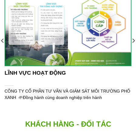
LĨNH VỰC HOẠT ĐỘNG
CÔNG TY CỔ PHẦN TƯ VẤN VÀ GIÁM SÁT MÔI TRƯỜNG PHỐ
XANH 🌱Đồng hành cùng doanh nghiệp trên hành
KHÁCH HÀNG - ĐỐI TÁC