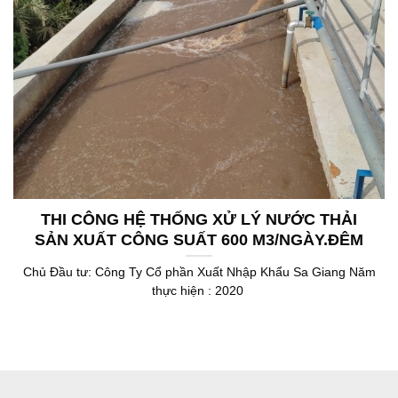
THI CÔNG HỆ THỐNG XỬ LÝ NƯỚC THẢI
SẢN XUẤT CÔNG SUẤT 600 M3/NGÀY.ĐÊM
Chủ Đầu tư: Công Ty Cổ phần Xuất Nhập Khẩu Sa Giang Năm
thực hiện : 2020