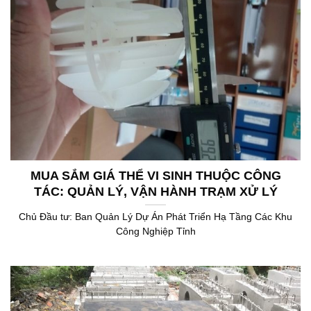
MUA SẮM GIÁ THỂ VI SINH THUỘC CÔNG
TÁC: QUẢN LÝ, VẬN HÀNH TRẠM XỬ LÝ
NƯỚC THẢI
Chủ Đầu tư: Ban Quản Lý Dự Án Phát Triển Hạ Tầng Các Khu
Công Nghiệp Tỉnh