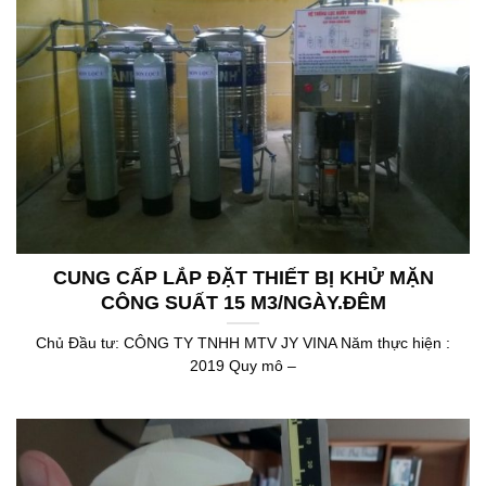
CUNG CẤP LẮP ĐẶT THIẾT BỊ KHỬ MẶN
CÔNG SUẤT 15 M3/NGÀY.ĐÊM
Chủ Đầu tư: CÔNG TY TNHH MTV JY VINA Năm thực hiện :
2019 Quy mô –