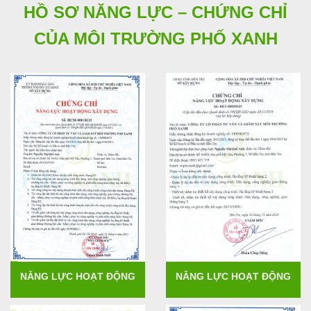
HỒ SƠ NĂNG LỰC – CHỨNG CHỈ
CỦA MÔI TRƯỜNG PHỐ XANH
NĂNG LỰC HOẠT ĐỘNG
NĂNG LỰC HOẠT ĐỘNG