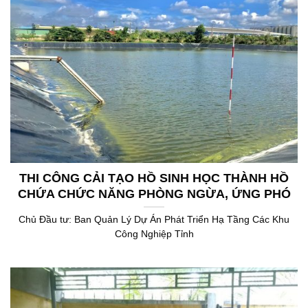
THI CÔNG CẢI TẠO HỒ SINH HỌC THÀNH HỒ
CHỨA CHỨC NĂNG PHÒNG NGỪA, ỨNG PHÓ
SỰ CỐ THUỘC TRẠM XỬ LÝ NƯỚC THẢI TẬP
Chủ Đầu tư: Ban Quản Lý Dự Án Phát Triển Hạ Tầng Các Khu
TRUNG KHU CÔNG NGHIỆP GIAO LONG
Công Nghiệp Tỉnh
CÔNG SUẤT 5.000 M3/NGÀY.ĐÊM