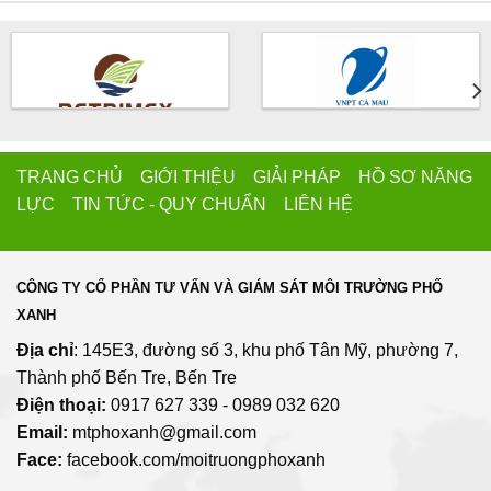
TRANG CHỦ GIỚI THIỆU GIẢI PHÁP HỒ SƠ NĂNG
LỰC TIN TỨC - QUY CHUẨN LIÊN HỆ
CÔNG TY CỔ PHẦN TƯ VẤN VÀ GIÁM SÁT MÔI TRƯỜNG PHỐ
XANH
Địa chỉ
: 145E3, đường số 3, khu phố Tân Mỹ, phường 7,
Thành phố Bến Tre, Bến Tre
Điện thoại:
0917 627 339 - 0989 032 620
Email:
mtphoxanh@gmail.com
Face:
facebook.com/moitruongphoxanh