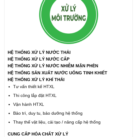
HỆ THỐNG XỬ LÝ NƯỚC THẢI
HỆ THỐNG XỬ LÝ NƯỚC CẤP
HỆ THỐNG XỬ LÝ NƯỚC NHIỄM MẶN PHÈN
HỆ THỐNG SẢN XUẤT NƯỚC UỐNG TINH KHIẾT
HỆ THỐNG XỬ LÝ KHÍ THẢI
Tư vấn thiết kế HTXL
Thi công lắp đặt HTXL
Vận hành HTXL
Bảo trì, duy tu, bảo dưỡng hệ thống
Thay thế vật liệu, cải tạo / nâng cấp hệ thống
CUNG CẤP HÓA CHẤT XỬ LÝ